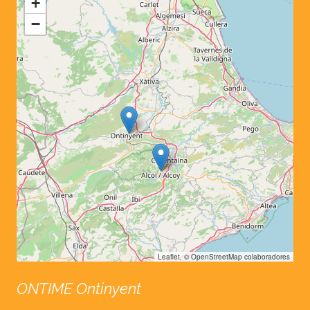
+
−
Leaflet
, ©
OpenStreetMap
colaboradores
ONTIME Ontinyent