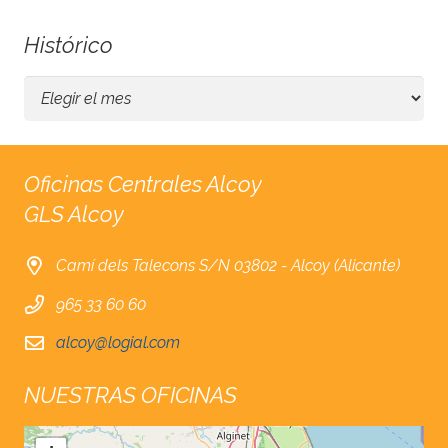
Histórico
Histórico
Oficinas Centrales Alcoy
GLS Alcoy
Camí dels Talecons S/N 03802 - Alcoy (Alicante)
965 33 60 60
alcoy@logial.com
NUESTRAS OFICINAS